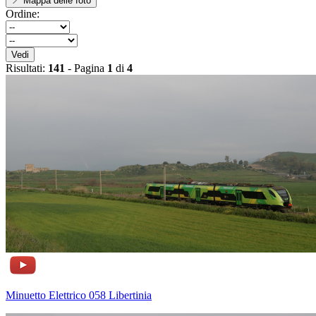
📍 Mappa delle foto
Ordine:
Vedi
Risultati:
141
- Pagina
1
di
4
Minuetto Elettrico 058 Libertinia