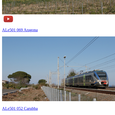
ALe501 069 Aragona
ALe501 052 Carubba