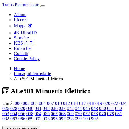
Trains
Pictures
.
com
Album
Ricerca
Mappa 🌍
4K UltraHD
Storiche
KBS 🇦🇹
Rubriche
Contatti
Cookie Policy
Home
Immagini ferroviarie
ALe501 Minuetto Elettrico
ALe501 Minuetto Elettrico
Unità:
000
002
003
004
007
010
012
014
017
018
019
020
022
024
026
028
029
030
031
035
036
037
042
044
045
048
050
051
052
053
054
056
058
064
065
067
068
069
070
072
073
076
078
081
082
083
086
089
092
093
095
097
098
099
100
902