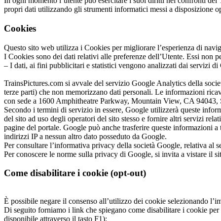
In ogni momento l’utente può esercitare i suoi diritti nei confronti del
propri dati utilizzando gli strumenti informatici messi a disposizione
Cookies
Questo sito web utilizza i Cookies per migliorare l’esperienza di navi
I Cookies sono dei dati relativi alle preferenze dell’Utente. Essi non pe
– I dati, ai fini pubblicitari e statistici vengono analizzati dai servizi
TrainsPictures.com si avvale del servizio Google Analytics della societ
terze parti) che non memorizzano dati personali. Le informazioni ricava
con sede a 1600 Amphitheatre Parkway, Mountain View, CA 94043, Stati 
Secondo i termini di servizio in essere, Google utilizzerà queste informa
del sito ad uso degli operatori del sito stesso e fornire altri servizi re
pagine del portale. Google può anche trasferire queste informazioni a t
indirizzi IP a nessun altro dato posseduto da Google.
Per consultare l’informativa privacy della società Google, relativa al se
Per conoscere le norme sulla privacy di Google, si invita a vistare il si
Come disabilitare i cookie (opt-out)
È possibile negare il consenso all’utilizzo dei cookie selezionando l’i
Di seguito forniamo i link che spiegano come disabilitare i cookie per
disponibile attraverso il tasto F1):