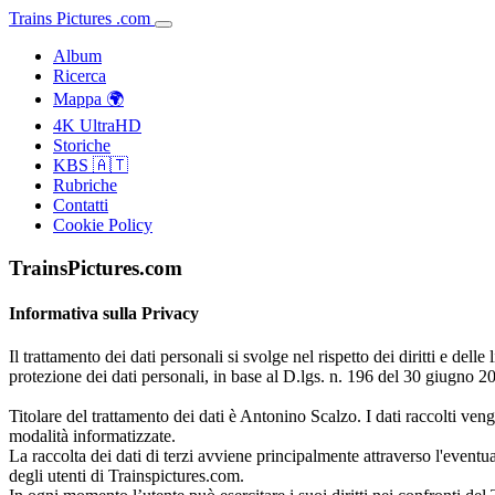
Trains
Pictures
.
com
Album
Ricerca
Mappa 🌍
4K UltraHD
Storiche
KBS 🇦🇹
Rubriche
Contatti
Cookie Policy
TrainsPictures.com
Informativa sulla Privacy
Il trattamento dei dati personali si svolge nel rispetto dei diritti e delle
protezione dei dati personali, in base al D.lgs. n. 196 del 30 giugno 2
Titolare del trattamento dei dati è Antonino Scalzo. I dati raccolti ven
modalità informatizzate.
La raccolta dei dati di terzi avviene principalmente attraverso l'eventual
degli utenti di Trainspictures.com.