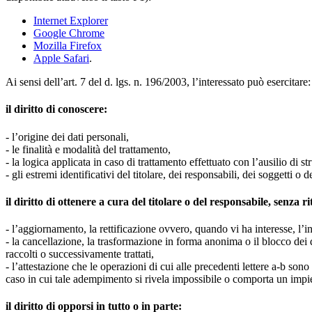
Internet Explorer
Google Chrome
Mozilla Firefox
Apple Safari
.
Ai sensi dell’art. 7 del d. lgs. n. 196/2003, l’interessato può esercitare:
il diritto di conoscere:
- l’origine dei dati personali,
- le finalità e modalità del trattamento,
- la logica applicata in caso di trattamento effettuato con l’ausilio di st
- gli estremi identificativi del titolare, dei responsabili, dei soggetti
il diritto di ottenere a cura del titolare o del responsabile, senza r
- l’aggiornamento, la rettificazione ovvero, quando vi ha interesse, l’in
- la cancellazione, la trasformazione in forma anonima o il blocco dei da
raccolti o successivamente trattati,
- l’attestazione che le operazioni di cui alle precedenti lettere a-b sono
caso in cui tale adempimento si rivela impossibile o comporta un impie
il diritto di opporsi in tutto o in parte: