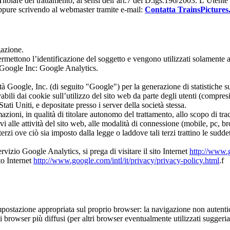
 Titolare del trattamento, ai sensi dell’art.7 del D.lgs.196/2003. L’Uten
 oppure scrivendo al webmaster tramite e-mail:
Contatta TrainsPicture
gazione.
rmettono l’identificazione del soggetto e vengono utilizzati solamente a fin
 di Google Inc: Google Analytics.
à Google, Inc. (di seguito "Google") per la generazione di statistiche su
bili dai cookie sull’utilizzo del sito web da parte degli utenti (compres
Uniti, e depositate presso i server della società stessa.
zioni, in qualità di titolare autonomo del trattamento, allo scopo di trac
lativi alle attività del sito web, alle modalità di connessione (mobile, pc, 
erzi ove ciò sia imposto dalla legge o laddove tali terzi trattino le sud
rvizio Google Analytics, si prega di visitare il sito Internet
http://www.g
to Internet
http://www.google.com/intl/it/privacy/privacy-policy.html
.f
mpostazione appropriata sul proprio browser: la navigazione non autentic
 i browser più diffusi (per altri browser eventualmente utilizzati sugge