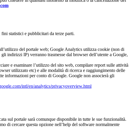
te può chiedere in qualsiasi momento la modifica o la cancellazione dei
s.com
i statistici e pubblicitari da terze parti.
ll’utilizzo del portale web; Google Analytics utilizza cookie (non di
i gli indirizzi IP) verranno trasmesse dal browser dell’utente a Google,
ciare e esaminare l’utilizzo del sito web, compilare report sulle attività
browser utilizzato etc) e alle modalità di ricerca e raggiungimento delle
dette informazioni per conto di Google. Google non associerà gli
oogle.com/intl/en/analytics/privacyoverview.html
ata sul portale sarà comunque disponibile in tutte le sue funzionalità.
riamo di cercare questa opzione nell’help del software normalmente