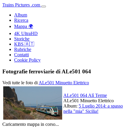
Trains
Pictures
.
com
Album
Ricerca
Mappa 🌍
4K UltraHD
Storiche
KBS 🇦🇹
Rubriche
Contatti
Cookie Policy
Fotografie ferroviarie di ALe501 064
Vedi tutte le foto di
ALe501 Minuetto Elettrico
ALe501 064 Alì Terme
ALe501 Minuetto Elettrico
Album:
5 Luglio 2014: a spasso
nella "mia" Sicilia!
Caricamento mappa in corso...