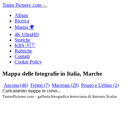
Trains
Pictures
.
com
Album
Ricerca
Mappa 🌍
4K UltraHD
Storiche
KBS 🇦🇹
Rubriche
Contatti
Cookie Policy
Mappa delle fotografie in Italia, Marche
Ancona
(46)
Fermo
(7)
Macerata
(29)
Pesaro e Urbino
(2)
Caricamento mappa in corso...
TrainsPictures.com – galleria fotografica ferroviaria di Antonio Scalzo