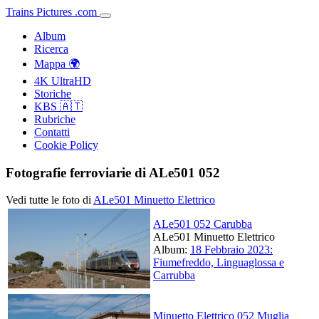
Trains
Pictures
.
com
Album
Ricerca
Mappa 🌍
4K UltraHD
Storiche
KBS 🇦🇹
Rubriche
Contatti
Cookie Policy
Fotografie ferroviarie di ALe501 052
Vedi tutte le foto di
ALe501 Minuetto Elettrico
ALe501 052 Carubba
ALe501 Minuetto Elettrico
Album:
18 Febbraio 2023:
Fiumefreddo, Linguaglossa e
Carrubba
Minuetto Elettrico 052 Muglia