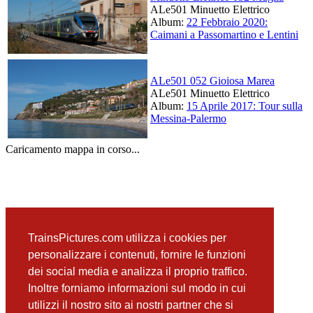
ALe501 Minuetto Elettrico
Album:
22 Febbraio 2020:
Caimani a Passomartino e Lentini
ALe501 052 Gioiosa Marea
ALe501 Minuetto Elettrico
Album:
15 Aprile 2017: Tour sulla
Messina-Palermo
Caricamento mappa in corso...
TrainsPictures.com utilizza i cookies per
personalizzare i contenuti, fornire le funzioni
dei social media e analizza il proprio traffico.
Inoltre forniamo informazioni sul modo in cui
utilizzi il nostro sito ai nostri partner che si