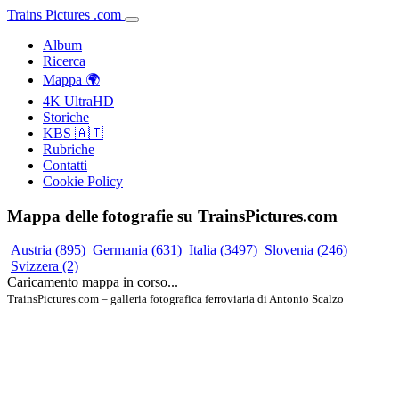
Trains
Pictures
.
com
Album
Ricerca
Mappa 🌍
4K UltraHD
Storiche
KBS 🇦🇹
Rubriche
Contatti
Cookie Policy
Mappa delle fotografie su TrainsPictures.com
Austria
(895)
Germania
(631)
Italia
(3497)
Slovenia
(246)
Svizzera
(2)
Caricamento mappa in corso...
TrainsPictures.com – galleria fotografica ferroviaria di Antonio Scalzo