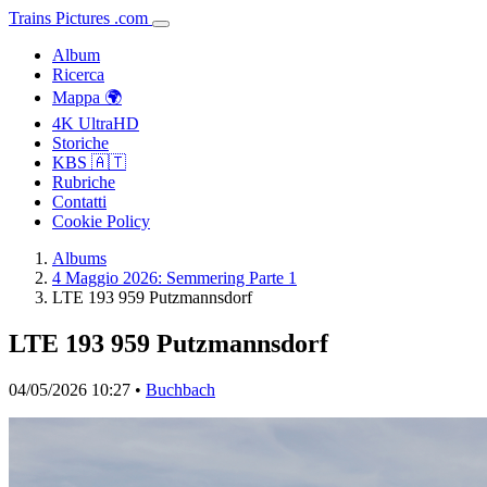
Trains
Pictures
.
com
Album
Ricerca
Mappa 🌍
4K UltraHD
Storiche
KBS 🇦🇹
Rubriche
Contatti
Cookie Policy
Albums
4 Maggio 2026: Semmering Parte 1
LTE 193 959 Putzmannsdorf
LTE 193 959 Putzmannsdorf
04/05/2026 10:27 •
Buchbach