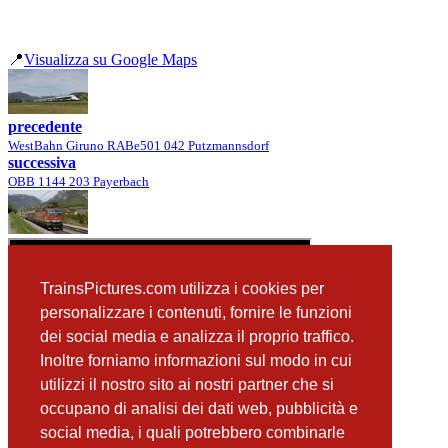
📍
Visualizza su Google Maps
precedente
WestBahn Giruno RABe501 042 Putzmannsdorf
successiva
OBB 1144 203 Payerbach
TrainsPictures.com utilizza i cookies per
personalizzare i contenuti, fornire le funzioni
dei social media e analizza il proprio traffico.
Inoltre forniamo informazioni sul modo in cui
utilizzi il nostro sito ai nostri partner che si
occupano di analisi dei dati web, pubblicità e
📸 Fotografie scattate nei dintorni
Vedi tutte ➔
social media, i quali potrebbero combinarle