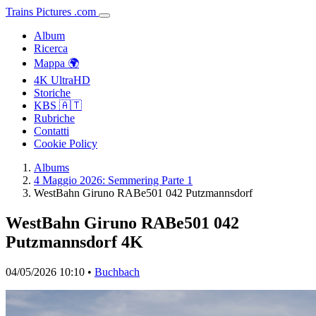
Trains
Pictures
.
com
Album
Ricerca
Mappa 🌍
4K UltraHD
Storiche
KBS 🇦🇹
Rubriche
Contatti
Cookie Policy
Albums
4 Maggio 2026: Semmering Parte 1
WestBahn Giruno RABe501 042 Putzmannsdorf
WestBahn Giruno RABe501 042
Putzmannsdorf
4K
04/05/2026 10:10 •
Buchbach