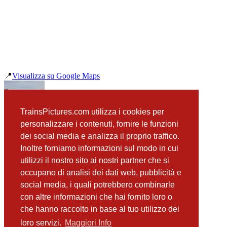
📍
Visualizza su Google Maps
precedente
TrainsPictures.com utilizza i cookies per
Carrozza Pilota Railjet Putzmannsdorf
personalizzare i contenuti, fornire le funzioni
successiva
dei social media e analizza il proprio traffico.
LTE 193 959 Putzmannsdorf
Inoltre forniamo informazioni sul modo in cui
utilizzi il nostro sito ai nostri partner che si
occupano di analisi dei dati web, pubblicità e
📸 Fotografie scattate nei dintorni
Vedi tutte ➔
social media, i quali potrebbero combinarle
con altre informazioni che hai fornito loro o
LTE 193 959 Putzmannsdorf
che hanno raccolto in base al tuo utilizzo dei
(13 m)
Carrozza Pilota Railjet Putzmannsdorf
loro servizi.
Maggiori Info