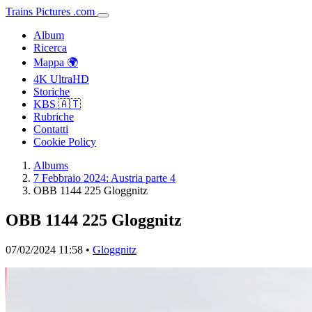
Trains
Pictures
.
com
Album
Ricerca
Mappa 🌍
4K UltraHD
Storiche
KBS 🇦🇹
Rubriche
Contatti
Cookie Policy
Albums
7 Febbraio 2024: Austria parte 4
OBB 1144 225 Gloggnitz
OBB 1144 225 Gloggnitz
07/02/2024 11:58 •
Gloggnitz