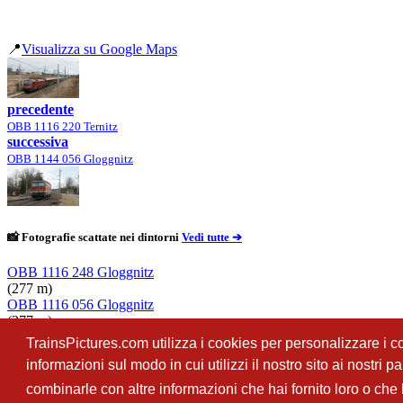
📍
Visualizza su Google Maps
precedente
OBB 1116 220 Ternitz
successiva
OBB 1144 056 Gloggnitz
📸 Fotografie scattate nei dintorni
Vedi tutte ➔
OBB 1116 248 Gloggnitz
(277 m)
OBB 1116 056 Gloggnitz
(277 m)
OBB 4746 065 Gloggnitz
TrainsPictures.com utilizza i cookies per personalizzare i con
(277 m)
informazioni sul modo in cui utilizzi il nostro sito ai nostri 
OBB 1116 250 Gloggnitz
(277 m)
combinarle con altre informazioni che hai fornito loro o che h
TrainsPictures.com – galleria fotografica ferroviaria di Antonio Scalzo