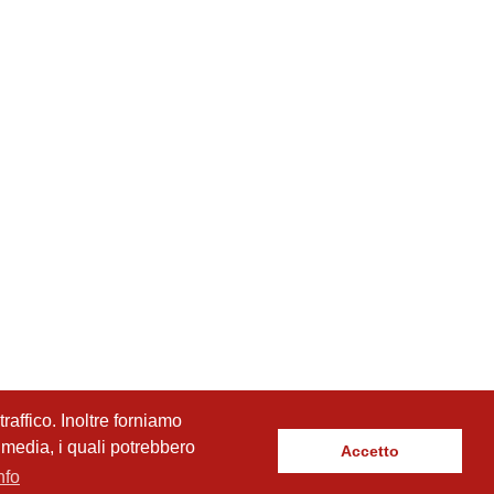
raffico. Inoltre forniamo
l media, i quali potrebbero
Accetto
nfo