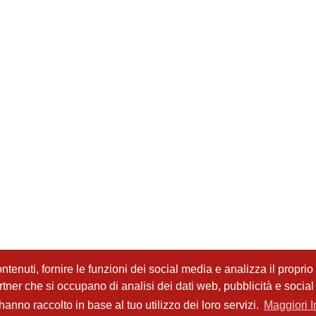
tenuti, fornire le funzioni dei social media e analizza il proprio t
partner che si occupano di analisi dei dati web, pubblicità e socia
anno raccolto in base al tuo utilizzo dei loro servizi.
Maggiori I