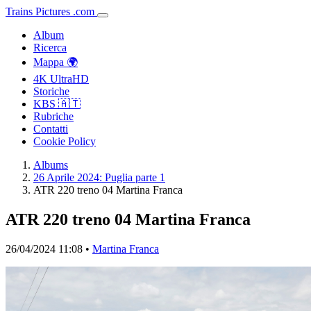
Trains
Pictures
.
com
Album
Ricerca
Mappa 🌍
4K UltraHD
Storiche
KBS 🇦🇹
Rubriche
Contatti
Cookie Policy
Albums
26 Aprile 2024: Puglia parte 1
ATR 220 treno 04 Martina Franca
ATR 220 treno 04 Martina Franca
26/04/2024 11:08 •
Martina Franca