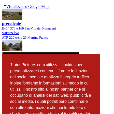
📍
Visualizza su Google Maps
precedente
E464 370 e 169 San Vito dei Normanni
successiva
ATR 220 treno 23 Martina Franca
TrainsPictures.com utilizza i cookies per
personalizzare i contenuti, fornire le funzioni
dei social media e analizza il proprio traffico.
Inoltre forniamo informazioni sul modo in cui
utilizzi il nostro sito ai nostri partner che si
occupano di analisi dei dati web, pubblicità e
📸 Fotografie scattate nei dintorni
Vedi tutte ➔
social media, i quali potrebbero combinarle
con altre informazioni che hai fornito loro o
ATR 220 treno 23 Martina Franca
che hanno raccolto in base al tuo utilizzo dei