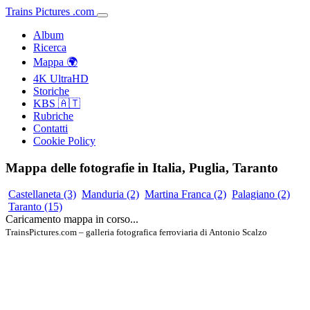
Trains
Pictures
.
com
Album
Ricerca
Mappa 🌍
4K UltraHD
Storiche
KBS 🇦🇹
Rubriche
Contatti
Cookie Policy
Mappa delle fotografie in Italia, Puglia, Taranto
Castellaneta
(3)
Manduria
(2)
Martina Franca
(2)
Palagiano
(2)
Taranto
(15)
Caricamento mappa in corso...
TrainsPictures.com – galleria fotografica ferroviaria di Antonio Scalzo