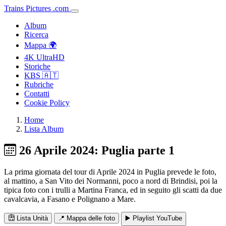
Trains
Pictures
.
com
Album
Ricerca
Mappa 🌍
4K UltraHD
Storiche
KBS 🇦🇹
Rubriche
Contatti
Cookie Policy
Home
Lista Album
26 Aprile 2024: Puglia parte 1
La prima giornata del tour di Aprile 2024 in Puglia prevede le foto,
al mattino, a San Vito dei Normanni, poco a nord di Brindisi, poi la
tipica foto con i trulli a Martina Franca, ed in seguito gli scatti da due
cavalcavia, a Fasano e Polignano a Mare.
Lista Unità
📍 Mappa delle foto
▶️ Playlist YouTube