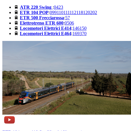
🚆
ATR 220 Swing
:
04
23
🚆
ETR 104 POP
:
099
110
111
112
118
120
202
🚆
ETR 500 Frecciarossa
:
57
🚆
Elettrotreno ETR 600
:
05
06
🚆
Locomotori Elettrici E414
:
146
150
🚆
Locomotori Elettrici E464
:
169
370