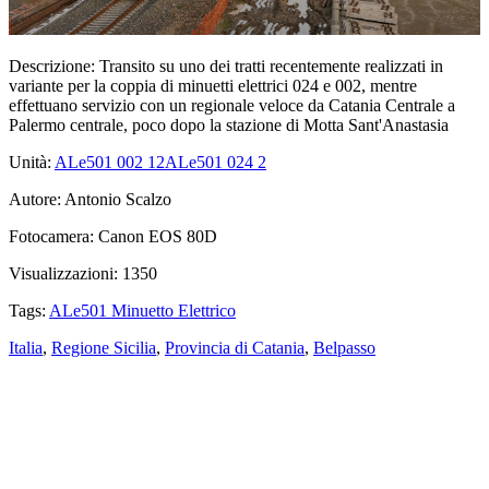
Descrizione:
Transito su uno dei tratti recentemente realizzati in
variante per la coppia di minuetti elettrici 024 e 002, mentre
effettuano servizio con un regionale veloce da Catania Centrale a
Palermo centrale, poco dopo la stazione di Motta Sant'Anastasia
Unità:
ALe501 002
12
ALe501 024
2
Autore:
Antonio Scalzo
Fotocamera:
Canon EOS 80D
Visualizzazioni:
1350
Tags:
ALe501 Minuetto Elettrico
Italia
,
Regione Sicilia
,
Provincia di Catania
,
Belpasso