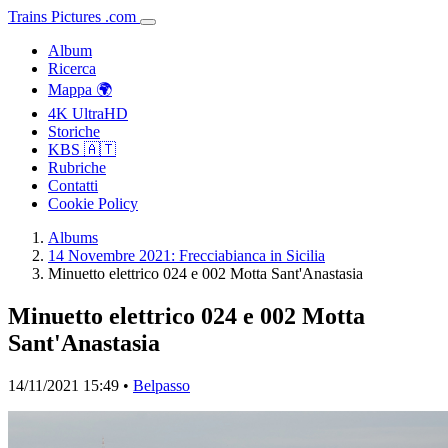
Trains
Pictures
.
com
Album
Ricerca
Mappa 🌍
4K UltraHD
Storiche
KBS 🇦🇹
Rubriche
Contatti
Cookie Policy
Albums
14 Novembre 2021: Frecciabianca in Sicilia
Minuetto elettrico 024 e 002 Motta Sant'Anastasia
Minuetto elettrico 024 e 002 Motta
Sant'Anastasia
14/11/2021 15:49 •
Belpasso