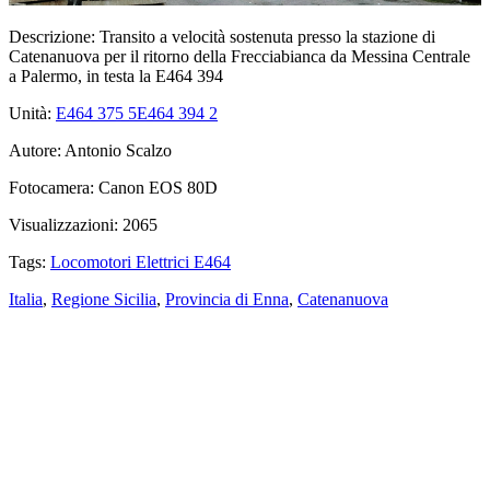
Descrizione:
Transito a velocità sostenuta presso la stazione di
Catenanuova per il ritorno della Frecciabianca da Messina Centrale
a Palermo, in testa la E464 394
Unità:
E464 375
5
E464 394
2
Autore:
Antonio Scalzo
Fotocamera:
Canon EOS 80D
Visualizzazioni:
2065
Tags:
Locomotori Elettrici E464
Italia
,
Regione Sicilia
,
Provincia di Enna
,
Catenanuova