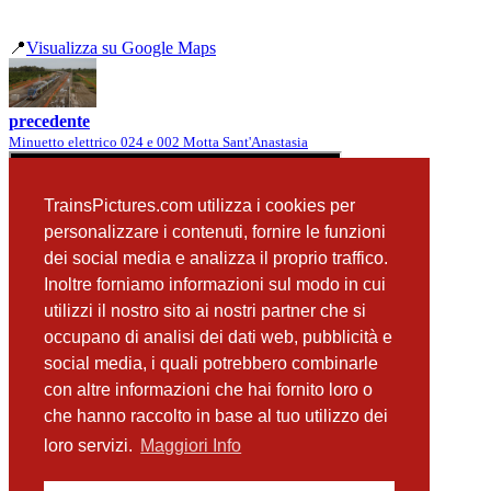
📍
Visualizza su Google Maps
precedente
Minuetto elettrico 024 e 002 Motta Sant'Anastasia
TrainsPictures.com utilizza i cookies per
personalizzare i contenuti, fornire le funzioni
dei social media e analizza il proprio traffico.
Inoltre forniamo informazioni sul modo in cui
utilizzi il nostro sito ai nostri partner che si
occupano di analisi dei dati web, pubblicità e
📸 Fotografie scattate nei dintorni
Vedi tutte ➔
social media, i quali potrebbero combinarle
con altre informazioni che hai fornito loro o
ALn668 3037 Catenanuova
che hanno raccolto in base al tuo utilizzo dei
(398 m)
ALn668 3037 Catenanuova
loro servizi.
Maggiori Info
(755 m)
ALe501 037 Catenanuova