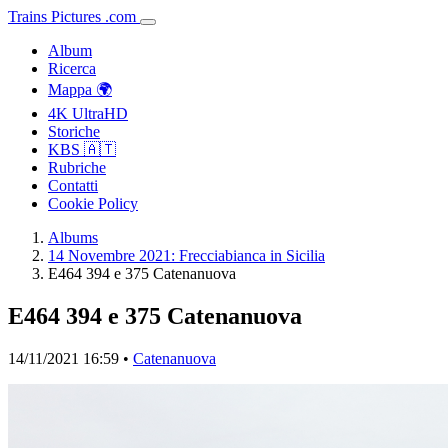
Trains
Pictures
.
com
Album
Ricerca
Mappa 🌍
4K UltraHD
Storiche
KBS 🇦🇹
Rubriche
Contatti
Cookie Policy
Albums
14 Novembre 2021: Frecciabianca in Sicilia
E464 394 e 375 Catenanuova
E464 394 e 375 Catenanuova
14/11/2021 16:59 •
Catenanuova