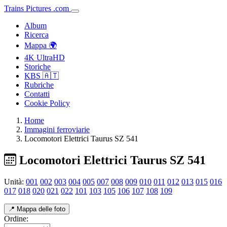
Trains
Pictures
.
com
Album
Ricerca
Mappa 🌍
4K UltraHD
Storiche
KBS 🇦🇹
Rubriche
Contatti
Cookie Policy
Home
Immagini ferroviarie
Locomotori Elettrici Taurus SZ 541
Locomotori Elettrici Taurus SZ 541
Unità:
001
002
003
004
005
007
008
009
010
011
012
013
015
016
017
018
020
021
022
101
103
105
106
107
108
109
📍 Mappa delle foto
Ordine: