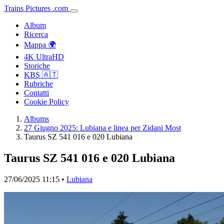
Trains
Pictures
.
com
Album
Ricerca
Mappa 🌍
4K UltraHD
Storiche
KBS 🇦🇹
Rubriche
Contatti
Cookie Policy
Albums
27 Giugno 2025: Lubiana e linea per Zidani Most
Taurus SZ 541 016 e 020 Lubiana
Taurus SZ 541 016 e 020 Lubiana
27/06/2025 11:15 •
Lubiana