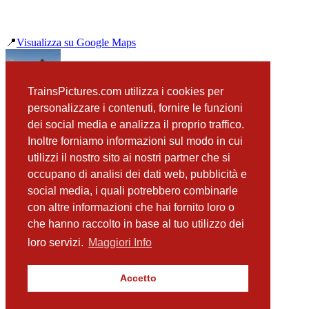
📍
Visualizza su Google Maps
precedente
TrainsPictures.com utilizza i cookies per
Brigitta SZ 363 023 Brezovica
personalizzare i contenuti, fornire le funzioni
successiva
dei social media e analizza il proprio traffico.
ZSSK Cargo 383 203 Brezovica
Inoltre forniamo informazioni sul modo in cui
utilizzi il nostro sito ai nostri partner che si
occupano di analisi dei dati web, pubblicità e
📸 Fotografie scattate nei dintorni
Vedi tutte ➔
social media, i quali potrebbero combinarle
con altre informazioni che hai fornito loro o
SZ 312 121 Ljubljana Festival Brezovica
che hanno raccolto in base al tuo utilizzo dei
(2.59 km)
SZ 541 109 Brezovica
loro servizi.
Maggiori Info
(2.59 km)
Siemens Desiro SZ 312 104 Brezovica
(2.59 km)
Accetto
SZ 363 031 Brezovica
(2.59 km)