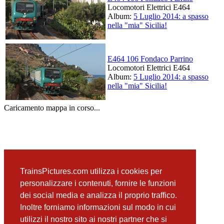
Locomotori Elettrici E464
Album:
5 Luglio 2014: a spasso
nella "mia" Sicilia!
E464 106 Fondaco Parrino
Locomotori Elettrici E464
Album:
5 Luglio 2014: a spasso
nella "mia" Sicilia!
Caricamento mappa in corso...
TrainsPictures.com utilizza i cookies per
personalizzare i contenuti, fornire le funzioni
dei social media e analizza il proprio traffico.
Inoltre forniamo informazioni sul modo in cui
utilizzi il nostro sito ai nostri partner che si