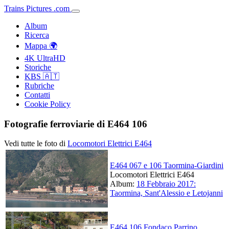
Trains
Pictures
.
com
Album
Ricerca
Mappa 🌍
4K UltraHD
Storiche
KBS 🇦🇹
Rubriche
Contatti
Cookie Policy
Fotografie ferroviarie di E464 106
Vedi tutte le foto di
Locomotori Elettrici E464
E464 067 e 106 Taormina-Giardini
Locomotori Elettrici E464
Album:
18 Febbraio 2017:
Taormina, Sant'Alessio e Letojanni
E464 106 Fondaco Parrino