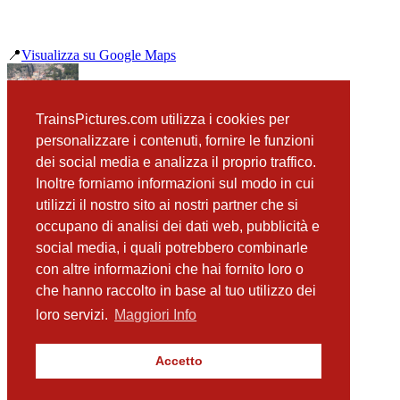
📍
Visualizza su Google Maps
precedente
TrainsPictures.com utilizza i cookies per
E656 457 Taormina-Giardini
personalizzare i contenuti, fornire le funzioni
successiva
dei social media e analizza il proprio traffico.
E656 074 Isolabella ICN 1959
Inoltre forniamo informazioni sul modo in cui
utilizzi il nostro sito ai nostri partner che si
occupano di analisi dei dati web, pubblicità e
📸 Fotografie scattate nei dintorni
Vedi tutte ➔
social media, i quali potrebbero combinarle
con altre informazioni che hai fornito loro o
E646 206 Taormina - Giardini
che hanno raccolto in base al tuo utilizzo dei
(39 m)
E656 093 e stazione di Taormina-Giardini
loro servizi.
Maggiori Info
(52 m)
E424 232 e ALn668 1547 Taormina
(53 m)
Accetto
E656 093 colonna idrica di Taormina
(71 m)