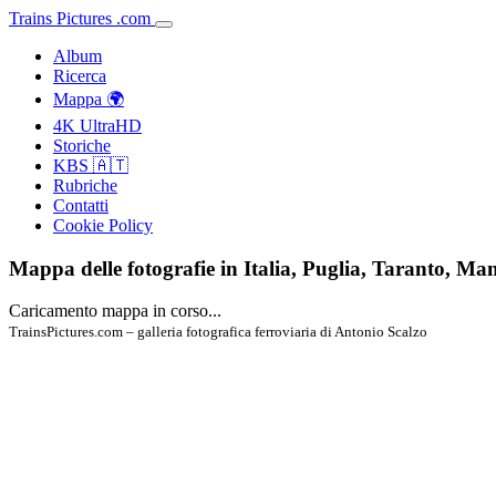
Trains
Pictures
.
com
Album
Ricerca
Mappa 🌍
4K UltraHD
Storiche
KBS 🇦🇹
Rubriche
Contatti
Cookie Policy
Mappa delle fotografie in Italia, Puglia, Taranto, Ma
Caricamento mappa in corso...
TrainsPictures.com – galleria fotografica ferroviaria di Antonio Scalzo