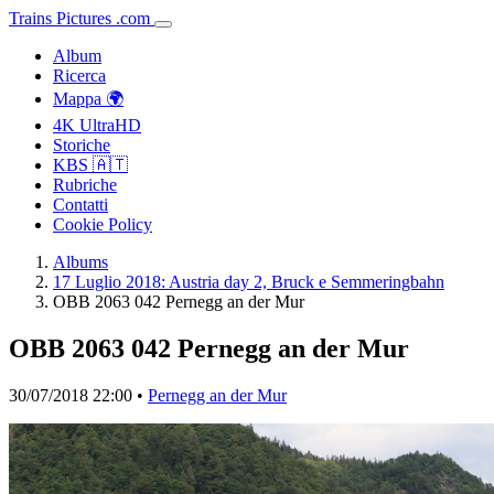
Trains
Pictures
.
com
Album
Ricerca
Mappa 🌍
4K UltraHD
Storiche
KBS 🇦🇹
Rubriche
Contatti
Cookie Policy
Albums
17 Luglio 2018: Austria day 2, Bruck e Semmeringbahn
OBB 2063 042 Pernegg an der Mur
OBB 2063 042 Pernegg an der Mur
30/07/2018 22:00 •
Pernegg an der Mur