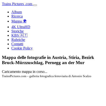
Trains
Pictures
.
com
Album
Ricerca
Mappa 🌍
4K UltraHD
Storiche
KBS 🇦🇹
Rubriche
Contatti
Cookie Policy
Mappa delle fotografie in Austria, Stiria, Bezirk
Bruck-Mürzzuschlag, Pernegg an der Mur
Caricamento mappa in corso...
TrainsPictures.com – galleria fotografica ferroviaria di Antonio Scalzo