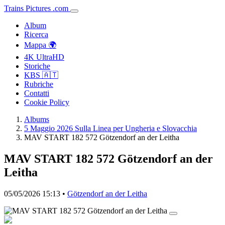
Trains
Pictures
.
com
Album
Ricerca
Mappa 🌍
4K UltraHD
Storiche
KBS 🇦🇹
Rubriche
Contatti
Cookie Policy
Albums
5 Maggio 2026 Sulla Linea per Ungheria e Slovacchia
MAV START 182 572 Götzendorf an der Leitha
MAV START 182 572 Götzendorf an der
Leitha
05/05/2026 15:13 •
Götzendorf an der Leitha