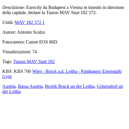
Descrizione:
Eurocity da Budapest a Vienna in transito in direzione
della capitale, titolare la Taurus MAV Start 182 572.
Unità:
MAV 182 572
1
Autore:
Antonio Scalzo
Fotocamera:
Canon EOS 80D
Visualizzazioni:
74
Tags:
Taurus MAV Start 182
KBS:
KBS 700
Wien - Bruck a.d. Leitha - Pamhagen/ Eisenstadt/
Györ
Austria
,
Bassa Austria
,
Bezirk Bruck an der Leitha
,
Götzendorf an
der Leitha