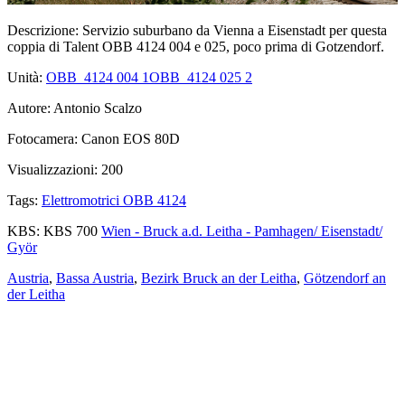
Descrizione:
Servizio suburbano da Vienna a Eisenstadt per questa
coppia di Talent OBB 4124 004 e 025, poco prima di Gotzendorf.
Unità:
OBB_4124 004
1
OBB_4124 025
2
Autore:
Antonio Scalzo
Fotocamera:
Canon EOS 80D
Visualizzazioni:
200
Tags:
Elettromotrici OBB 4124
KBS:
KBS 700
Wien - Bruck a.d. Leitha - Pamhagen/ Eisenstadt/
Györ
Austria
,
Bassa Austria
,
Bezirk Bruck an der Leitha
,
Götzendorf an
der Leitha