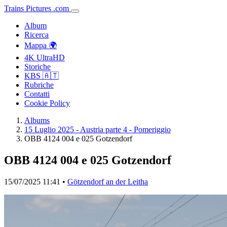
Trains
Pictures
.
com
Album
Ricerca
Mappa 🌍
4K UltraHD
Storiche
KBS 🇦🇹
Rubriche
Contatti
Cookie Policy
Albums
15 Luglio 2025 - Austria parte 4 - Pomeriggio
OBB 4124 004 e 025 Gotzendorf
OBB 4124 004 e 025 Gotzendorf
15/07/2025 11:41 •
Götzendorf an der Leitha