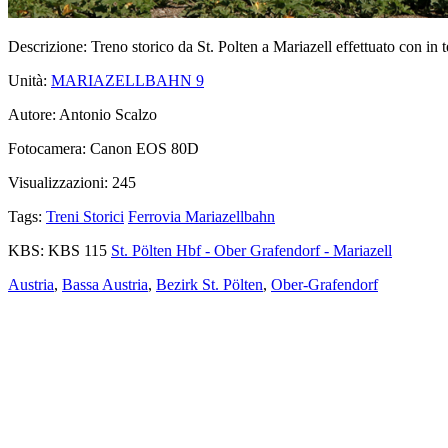
Descrizione:
Treno storico da St. Polten a Mariazell effettuato con in 
Unità:
MARIAZELLBAHN
9
Autore:
Antonio Scalzo
Fotocamera:
Canon EOS 80D
Visualizzazioni:
245
Tags:
Treni Storici
Ferrovia Mariazellbahn
KBS:
KBS 115
St. Pölten Hbf - Ober Grafendorf - Mariazell
Austria
,
Bassa Austria
,
Bezirk St. Pölten
,
Ober-Grafendorf