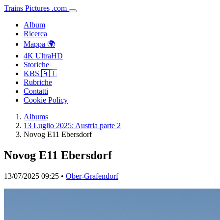
Trains
Pictures
.
com
Album
Ricerca
Mappa 🌍
4K UltraHD
Storiche
KBS 🇦🇹
Rubriche
Contatti
Cookie Policy
Albums
13 Luglio 2025: Austria parte 2
Novog E11 Ebersdorf
Novog E11 Ebersdorf
13/07/2025 09:25 •
Ober-Grafendorf