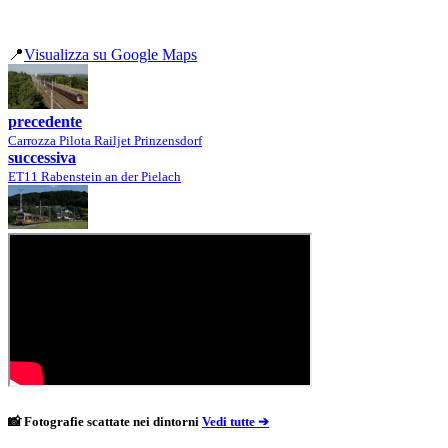
📍
Visualizza su Google Maps
precedente
Carrozza Pilota Railjet Prinzensdorf
successiva
ET11 Rabenstein an der Pielach
📸 Fotografie scattate nei dintorni
Vedi tutte ➔