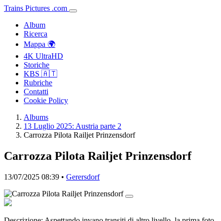
Trains
Pictures
.
com
Album
Ricerca
Mappa 🌍
4K UltraHD
Storiche
KBS 🇦🇹
Rubriche
Contatti
Cookie Policy
Albums
13 Luglio 2025: Austria parte 2
Carrozza Pilota Railjet Prinzensdorf
Carrozza Pilota Railjet Prinzensdorf
13/07/2025 08:39 •
Gerersdorf
Descrizione:
Aspettando invano transiti di altro livello, la prima foto