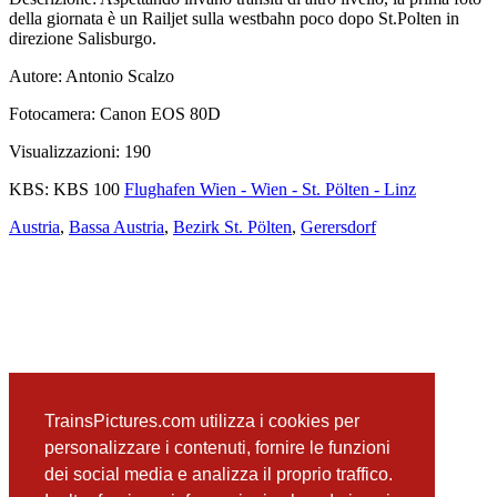
della giornata è un Railjet sulla westbahn poco dopo St.Polten in
direzione Salisburgo.
Autore:
Antonio Scalzo
Fotocamera:
Canon EOS 80D
Visualizzazioni:
190
KBS:
KBS 100
Flughafen Wien - Wien - St. Pölten - Linz
Austria
,
Bassa Austria
,
Bezirk St. Pölten
,
Gerersdorf
TrainsPictures.com utilizza i cookies per
personalizzare i contenuti, fornire le funzioni
📍
Visualizza su Google Maps
dei social media e analizza il proprio traffico.
successiva