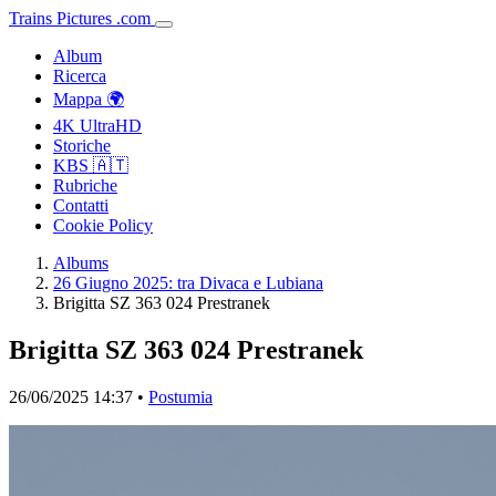
Trains
Pictures
.
com
Album
Ricerca
Mappa 🌍
4K UltraHD
Storiche
KBS 🇦🇹
Rubriche
Contatti
Cookie Policy
Albums
26 Giugno 2025: tra Divaca e Lubiana
Brigitta SZ 363 024 Prestranek
Brigitta SZ 363 024 Prestranek
26/06/2025 14:37 •
Postumia