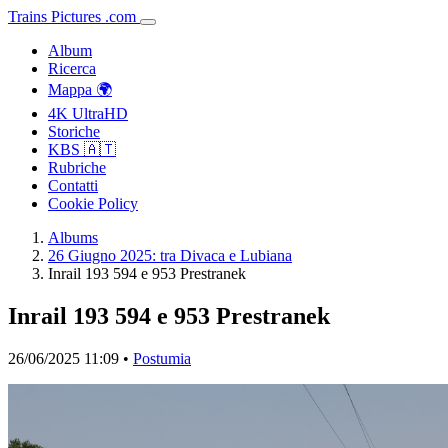
Trains
Pictures
.
com
Album
Ricerca
Mappa 🌍
4K UltraHD
Storiche
KBS 🇦🇹
Rubriche
Contatti
Cookie Policy
Albums
26 Giugno 2025: tra Divaca e Lubiana
Inrail 193 594 e 953 Prestranek
Inrail 193 594 e 953 Prestranek
26/06/2025 11:09 •
Postumia