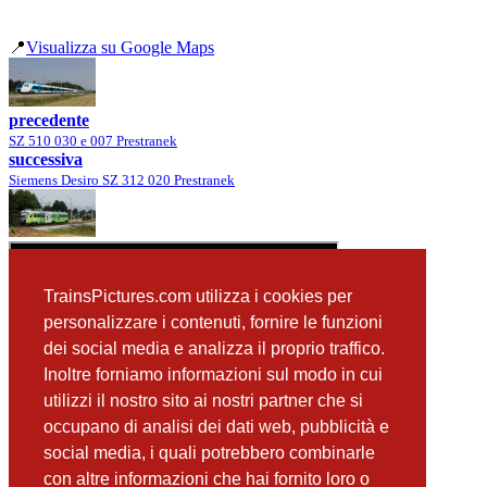
📍
Visualizza su Google Maps
precedente
SZ 510 030 e 007 Prestranek
successiva
Siemens Desiro SZ 312 020 Prestranek
TrainsPictures.com utilizza i cookies per
personalizzare i contenuti, fornire le funzioni
dei social media e analizza il proprio traffico.
Inoltre forniamo informazioni sul modo in cui
utilizzi il nostro sito ai nostri partner che si
occupano di analisi dei dati web, pubblicità e
📸 Fotografie scattate nei dintorni
Vedi tutte ➔
social media, i quali potrebbero combinarle
con altre informazioni che hai fornito loro o