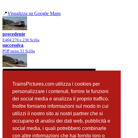
📍
Visualizza su Google Maps
precedente
E464 276 e 236 Scilla
successiva
POP treno 51 Scilla
TrainsPictures.com utilizza i cookies per
personalizzare i contenuti, fornire le funzioni
dei social media e analizza il proprio traffico.
Inoltre forniamo informazioni sul modo in cui
utilizzi il nostro sito ai nostri partner che si
occupano di analisi dei dati web, pubblicità e
📸 Fotografie scattate nei dintorni
Vedi tutte ➔
social media, i quali potrebbero combinarle
con altre informazioni che hai fornito loro o