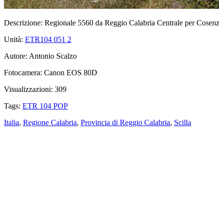
Descrizione:
Regionale 5560 da Reggio Calabria Centrale per Cosenza,
Unità:
ETR104 051
2
Autore:
Antonio Scalzo
Fotocamera:
Canon EOS 80D
Visualizzazioni:
309
Tags:
ETR 104 POP
Italia
,
Regione Calabria
,
Provincia di Reggio Calabria
,
Scilla