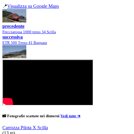
📍
Visualizza su Google Maps
precedente
Frecciarossa 1000 treno 34 Scilla
successiva
ETR 500 Treno 41 Bagnara
📸 Fotografie scattate nei dintorni
Vedi tutte ➔
Carrozza Pilota X Scilla
(13 m)