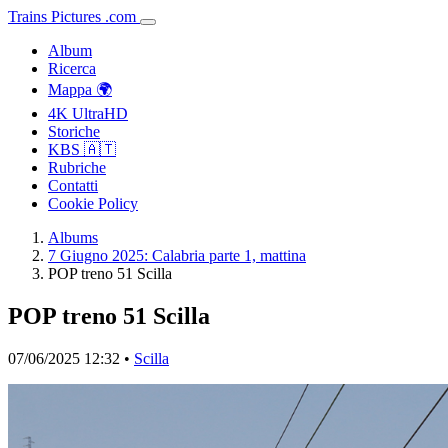
Trains
Pictures
.
com
Album
Ricerca
Mappa 🌍
4K UltraHD
Storiche
KBS 🇦🇹
Rubriche
Contatti
Cookie Policy
Albums
7 Giugno 2025: Calabria parte 1, mattina
POP treno 51 Scilla
POP treno 51 Scilla
07/06/2025 12:32 •
Scilla