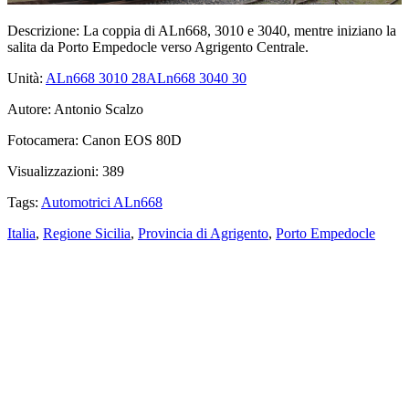
Descrizione:
La coppia di ALn668, 3010 e 3040, mentre iniziano la
salita da Porto Empedocle verso Agrigento Centrale.
Unità:
ALn668 3010
28
ALn668 3040
30
Autore:
Antonio Scalzo
Fotocamera:
Canon EOS 80D
Visualizzazioni:
389
Tags:
Automotrici ALn668
Italia
,
Regione Sicilia
,
Provincia di Agrigento
,
Porto Empedocle