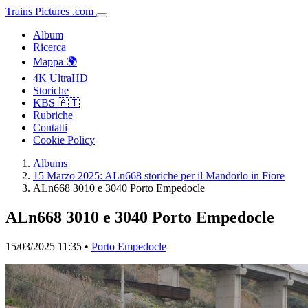
Trains
Pictures
.
com
Album
Ricerca
Mappa 🌍
4K UltraHD
Storiche
KBS 🇦🇹
Rubriche
Contatti
Cookie Policy
Albums
15 Marzo 2025: ALn668 storiche per il Mandorlo in Fiore
ALn668 3010 e 3040 Porto Empedocle
ALn668 3010 e 3040 Porto Empedocle
15/03/2025 11:35 •
Porto Empedocle