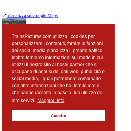
📍
Visualizza su Google Maps
precedente
TrainsPictures.com utilizza i cookies per
E646 196 e E626 428 Tempio Di Vulcano
personalizzare i contenuti, fornire le funzioni
successiva
dei social media e analizza il proprio traffico.
ALn668 1616 e 1615 Porto Empedocle
Inoltre forniamo informazioni sul modo in cui
utilizzi il nostro sito ai nostri partner che si
occupano di analisi dei dati web, pubblicità e
📸 Fotografie scattate nei dintorni
Vedi tutte ➔
social media, i quali potrebbero combinarle
con altre informazioni che hai fornito loro o
ALn668 3040 e D214 Porto Empedocle
che hanno raccolto in base al tuo utilizzo dei
(36 m)
ALn668 3010 e 3040 Porto Empedocle
loro servizi.
Maggiori Info
(36 m)
Buonanotte da Porto Empedocle Centrale e le ALn668
(61 m)
Accetto
E636 128 e D345 1121 Porto Empedocle
(228 m)
TrainsPictures.com – galleria fotografica ferroviaria di Antonio Scalzo