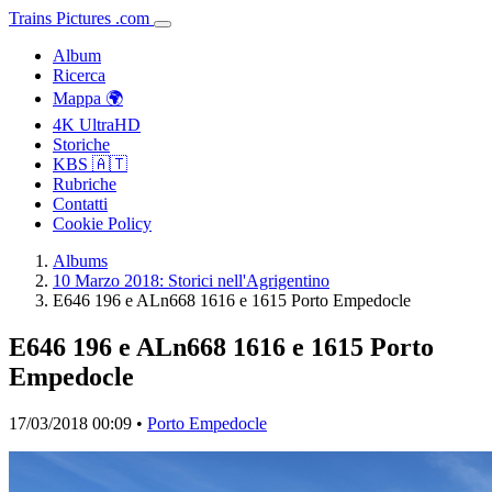
Trains
Pictures
.
com
Album
Ricerca
Mappa 🌍
4K UltraHD
Storiche
KBS 🇦🇹
Rubriche
Contatti
Cookie Policy
Albums
10 Marzo 2018: Storici nell'Agrigentino
E646 196 e ALn668 1616 e 1615 Porto Empedocle
E646 196 e ALn668 1616 e 1615 Porto
Empedocle
17/03/2018 00:09 •
Porto Empedocle