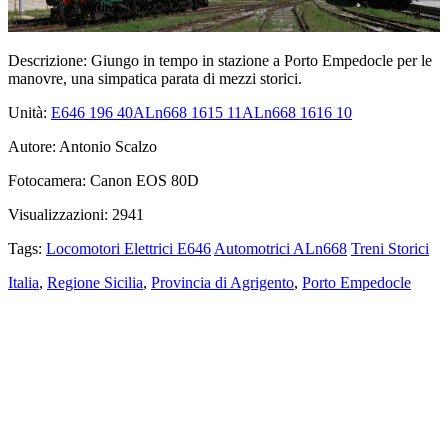
Descrizione:
Giungo in tempo in stazione a Porto Empedocle per le
manovre, una simpatica parata di mezzi storici.
Unità:
E646 196
40
ALn668 1615
11
ALn668 1616
10
Autore:
Antonio Scalzo
Fotocamera:
Canon EOS 80D
Visualizzazioni:
2941
Tags:
Locomotori Elettrici E646
Automotrici ALn668
Treni Storici
Italia
,
Regione Sicilia
,
Provincia di Agrigento
,
Porto Empedocle