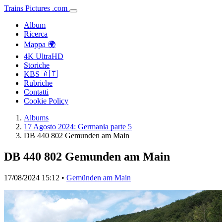
Trains
Pictures
.
com
Album
Ricerca
Mappa 🌍
4K UltraHD
Storiche
KBS 🇦🇹
Rubriche
Contatti
Cookie Policy
Albums
17 Agosto 2024: Germania parte 5
DB 440 802 Gemunden am Main
DB 440 802 Gemunden am Main
17/08/2024 15:12 •
Gemünden am Main