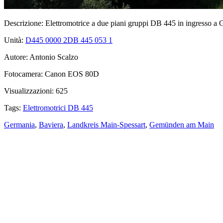
Descrizione:
Elettromotrice a due piani gruppi DB 445 in ingresso 
Unità:
D445 0000
2
DB 445 053
1
Autore:
Antonio Scalzo
Fotocamera:
Canon EOS 80D
Visualizzazioni:
625
Tags:
Elettromotrici DB 445
Germania
,
Baviera
,
Landkreis Main-Spessart
,
Gemünden am Main