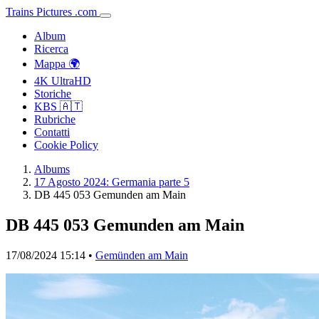
Trains
Pictures
.
com
Album
Ricerca
Mappa 🌍
4K UltraHD
Storiche
KBS 🇦🇹
Rubriche
Contatti
Cookie Policy
Albums
17 Agosto 2024: Germania parte 5
DB 445 053 Gemunden am Main
DB 445 053 Gemunden am Main
17/08/2024 15:14 •
Gemünden am Main