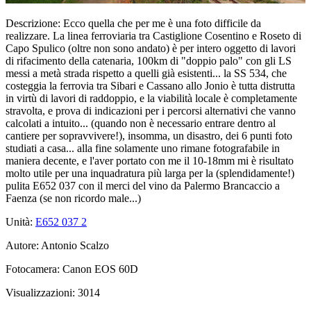
Descrizione:
Ecco quella che per me è una foto difficile da
realizzare. La linea ferroviaria tra Castiglione Cosentino e Roseto di
Capo Spulico (oltre non sono andato) è per intero oggetto di lavori
di rifacimento della catenaria, 100km di "doppio palo" con gli LS
messi a metà strada rispetto a quelli già esistenti... la SS 534, che
costeggia la ferrovia tra Sibari e Cassano allo Jonio è tutta distrutta
in virtù di lavori di raddoppio, e la viabilità locale è completamente
stravolta, e prova di indicazioni per i percorsi alternativi che vanno
calcolati a intuito... (quando non è necessario entrare dentro al
cantiere per sopravvivere!), insomma, un disastro, dei 6 punti foto
studiati a casa... alla fine solamente uno rimane fotografabile in
maniera decente, e l'aver portato con me il 10-18mm mi è risultato
molto utile per una inquadratura più larga per la (splendidamente!)
pulita E652 037 con il merci del vino da Palermo Brancaccio a
Faenza (se non ricordo male...)
Unità:
E652 037
2
Autore:
Antonio Scalzo
Fotocamera:
Canon EOS 60D
Visualizzazioni:
3014