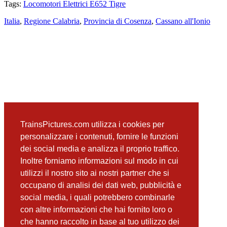
Tags:
Locomotori Elettrici E652 Tigre
Italia
,
Regione Calabria
,
Provincia di Cosenza
,
Cassano all'Ionio
TrainsPictures.com utilizza i cookies per
📍
Visualizza su Google Maps
personalizzare i contenuti, fornire le funzioni
successiva
dei social media e analizza il proprio traffico.
E656 565 Spezzano Albanese
Inoltre forniamo informazioni sul modo in cui
utilizzi il nostro sito ai nostri partner che si
occupano di analisi dei dati web, pubblicità e
📸 Fotografie scattate nei dintorni
Vedi tutte ➔
social media, i quali potrebbero combinarle
con altre informazioni che hai fornito loro o
ALn663 1114 Spezzano Albanese
che hanno raccolto in base al tuo utilizzo dei
(0 m)