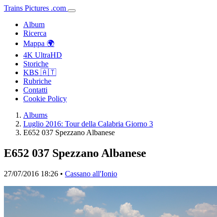
Trains
Pictures
.
com
Album
Ricerca
Mappa 🌍
4K UltraHD
Storiche
KBS 🇦🇹
Rubriche
Contatti
Cookie Policy
Albums
Luglio 2016: Tour della Calabria Giorno 3
E652 037 Spezzano Albanese
E652 037 Spezzano Albanese
27/07/2016 18:26 •
Cassano all'Ionio