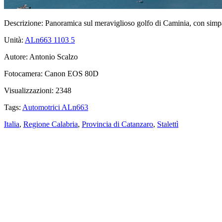
Descrizione:
Panoramica sul meraviglioso golfo di Caminia, con simpa
Unità:
ALn663 1103
5
Autore:
Antonio Scalzo
Fotocamera:
Canon EOS 80D
Visualizzazioni:
2348
Tags:
Automotrici ALn663
Italia
,
Regione Calabria
,
Provincia di Catanzaro
,
Stalettì