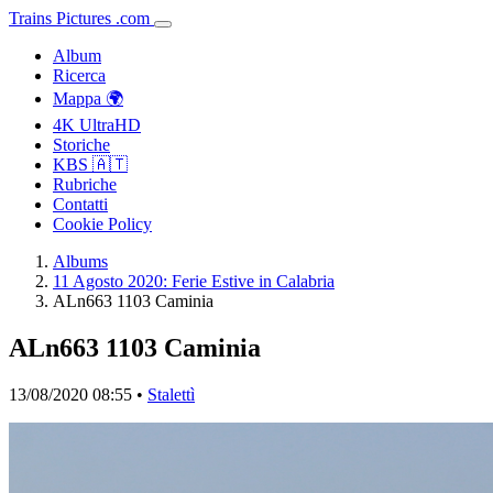
Trains
Pictures
.
com
Album
Ricerca
Mappa 🌍
4K UltraHD
Storiche
KBS 🇦🇹
Rubriche
Contatti
Cookie Policy
Albums
11 Agosto 2020: Ferie Estive in Calabria
ALn663 1103 Caminia
ALn663 1103 Caminia
13/08/2020 08:55 •
Stalettì