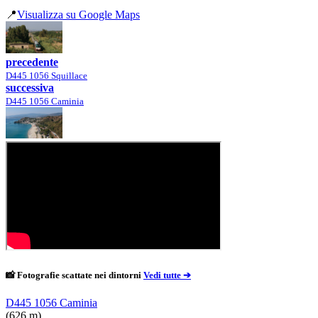
📍
Visualizza su Google Maps
precedente
D445 1056 Squillace
successiva
D445 1056 Caminia
📸 Fotografie scattate nei dintorni
Vedi tutte ➔
D445 1056 Caminia
(626 m)