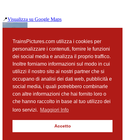
📍
Visualizza su Google Maps
precedente
TrainsPictures.com utilizza i cookies per
ALn663 1178 Squillace
personalizzare i contenuti, fornire le funzioni
successiva
dei social media e analizza il proprio traffico.
D445 1056 Squillace
Inoltre forniamo informazioni sul modo in cui
utilizzi il nostro sito ai nostri partner che si
occupano di analisi dei dati web, pubblicità e
📸 Fotografie scattate nei dintorni
Vedi tutte ➔
social media, i quali potrebbero combinarle
con altre informazioni che hai fornito loro o
ALn663 1178 Squillace
che hanno raccolto in base al tuo utilizzo dei
(282 m)
ALn663 1191 Squillace
loro servizi.
Maggiori Info
(338 m)
D445 1126 Squillace
(435 m)
Accetto
D445 1056 Squillace
(541 m)