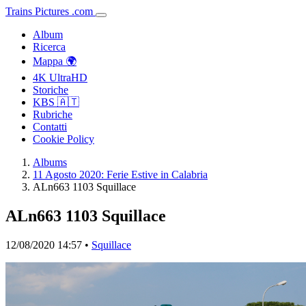
Trains
Pictures
.
com
Album
Ricerca
Mappa 🌍
4K UltraHD
Storiche
KBS 🇦🇹
Rubriche
Contatti
Cookie Policy
Albums
11 Agosto 2020: Ferie Estive in Calabria
ALn663 1103 Squillace
ALn663 1103 Squillace
12/08/2020 14:57 •
Squillace