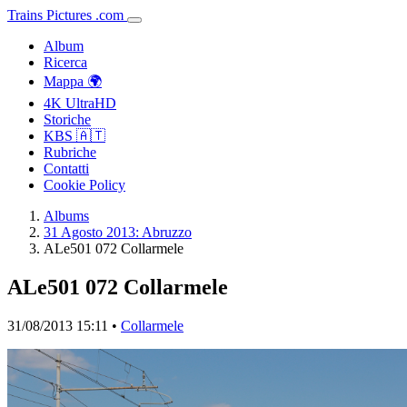
Trains
Pictures
.
com
Album
Ricerca
Mappa 🌍
4K UltraHD
Storiche
KBS 🇦🇹
Rubriche
Contatti
Cookie Policy
Albums
31 Agosto 2013: Abruzzo
ALe501 072 Collarmele
ALe501 072 Collarmele
31/08/2013 15:11 •
Collarmele