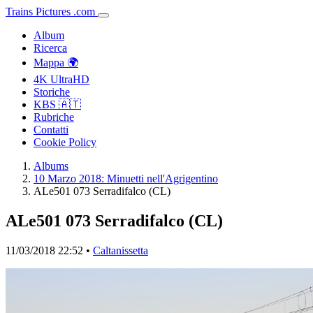
Trains
Pictures
.
com
Album
Ricerca
Mappa 🌍
4K UltraHD
Storiche
KBS 🇦🇹
Rubriche
Contatti
Cookie Policy
Albums
10 Marzo 2018: Minuetti nell'Agrigentino
ALe501 073 Serradifalco (CL)
ALe501 073 Serradifalco (CL)
11/03/2018 22:52 •
Caltanissetta