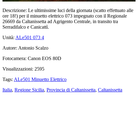
Descrizione:
Le ultimissime luci della giornata (scatto effettuato alle
ore 18!) per il minuetto elettrico 073 impegnato con il Regionale
26669 da Caltanissetta ad Agrigento Centrale, in transito tra
Serradifalco e Canicattì.
Unità:
ALe501 073
4
Autore:
Antonio Scalzo
Fotocamera:
Canon EOS 80D
Visualizzazioni:
2595
Tags:
ALe501 Minuetto Elettrico
Italia
,
Regione Sicilia
,
Provincia di Caltanissetta
,
Caltanissetta