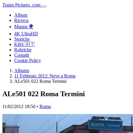
Trains
Pictures
.
com
Album
Ricerca
Mappa 🌍
4K UltraHD
Storiche
KBS 🇦🇹
Rubriche
Contatti
Cookie Policy
Albums
11 Febbraio 2012: Neve a Roma
ALe501 022 Roma Termini
ALe501 022 Roma Termini
11/02/2012 18:50 •
Roma