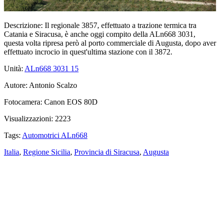
Descrizione:
Il regionale 3857, effettuato a trazione termica tra
Catania e Siracusa, è anche oggi compito della ALn668 3031,
questa volta ripresa però al porto commerciale di Augusta, dopo aver
effettuato incrocio in quest'ultima stazione con il 3872.
Unità:
ALn668 3031
15
Autore:
Antonio Scalzo
Fotocamera:
Canon EOS 80D
Visualizzazioni:
2223
Tags:
Automotrici ALn668
Italia
,
Regione Sicilia
,
Provincia di Siracusa
,
Augusta