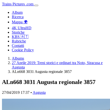
Trains
Pictures
.
com
Album
Ricerca
Mappa 🌍
4K UltraHD
Storiche
KBS 🇦🇹
Rubriche
Contatti
Cookie Policy
Albums
27 Aprile 2019: Treni storici e ordinari tra Noto, Siracusa e
Augusta
ALn668 3031 Augusta regionale 3857
ALn668 3031 Augusta regionale 3857
27/04/2019 17:37 •
Augusta