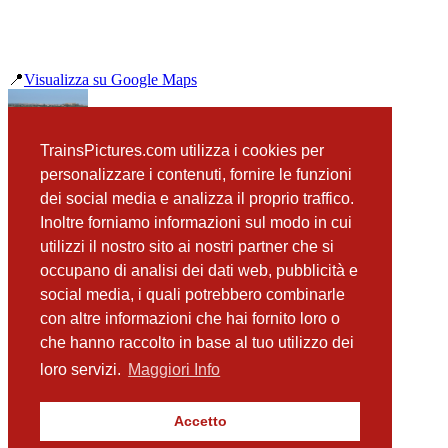
📍
Visualizza su Google Maps
precedente
TrainsPictures.com utilizza i cookies per
ALe501 050 Augusta
personalizzare i contenuti, fornire le funzioni
successiva
dei social media e analizza il proprio traffico.
E656 093 Augusta Intercity Notte Milano Centrale - Siracusa
Inoltre forniamo informazioni sul modo in cui
utilizzi il nostro sito ai nostri partner che si
occupano di analisi dei dati web, pubblicità e
📸 Fotografie scattate nei dintorni
Vedi tutte ➔
social media, i quali potrebbero combinarle
con altre informazioni che hai fornito loro o
ALn668 3007 Augusta
che hanno raccolto in base al tuo utilizzo dei
(22 m)
E656 435 Augusta
loro servizi.
Maggiori Info
(32 m)
E656 090 Augusta
(104 m)
Accetto
ALe501 050 Augusta