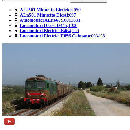
🚆
ALe501 Minuetto Elettrico
:
050
🚆
ALn501 Minuetto Diesel
:
097
🚆
Automotrici ALn668
:
1006
3031
🚆
Locomotori Diesel D445
:
1006
🚆
Locomotori Elettrici E464
:
150
🚆
Locomotori Elettrici E656 Caimano
:
093
435