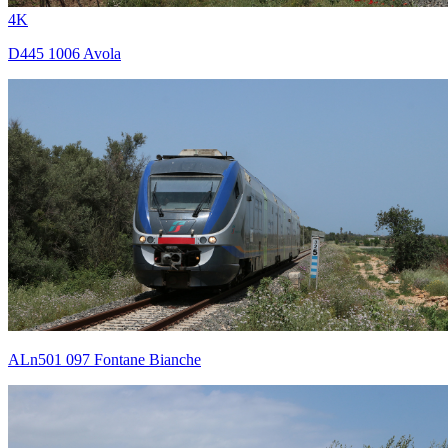
4K
D445 1006 Avola
ALn501 097 Fontane Bianche