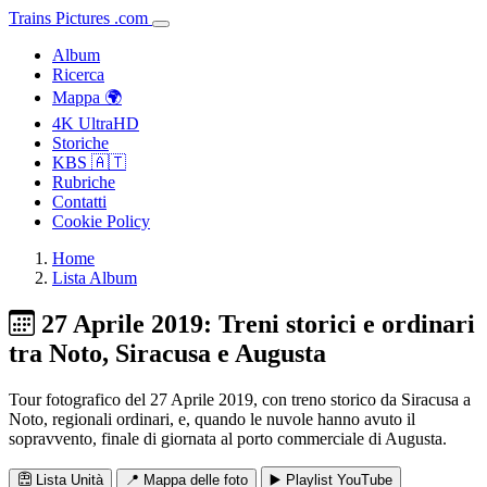
Trains
Pictures
.
com
Album
Ricerca
Mappa 🌍
4K UltraHD
Storiche
KBS 🇦🇹
Rubriche
Contatti
Cookie Policy
Home
Lista Album
27 Aprile 2019: Treni storici e ordinari
tra Noto, Siracusa e Augusta
Tour fotografico del 27 Aprile 2019, con treno storico da Siracusa a
Noto, regionali ordinari, e, quando le nuvole hanno avuto il
sopravvento, finale di giornata al porto commerciale di Augusta.
Lista Unità
📍 Mappa delle foto
▶️ Playlist YouTube