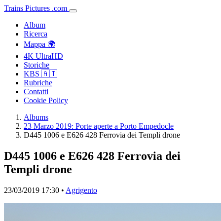
Trains
Pictures
.
com
Album
Ricerca
Mappa 🌍
4K UltraHD
Storiche
KBS 🇦🇹
Rubriche
Contatti
Cookie Policy
Albums
23 Marzo 2019: Porte aperte a Porto Empedocle
D445 1006 e E626 428 Ferrovia dei Templi drone
D445 1006 e E626 428 Ferrovia dei
Templi drone
23/03/2019 17:30 •
Agrigento