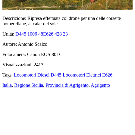
Descrizione:
Ripresa effettuata col drone per una delle corsette
pomeridiane, al calar del sole.
Unità:
D445 1006
48
E626 428
23
Autore:
Antonio Scalzo
Fotocamera:
Canon EOS 80D
Visualizzazioni:
2413
Tags:
Locomotori Diesel D445
Locomotori Elettrici E626
Italia
,
Regione Sicilia
,
Provincia di Agrigento
,
Agrigento