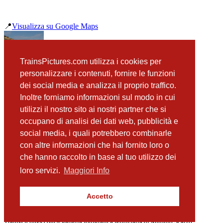
📍
Visualizza su Google Maps
precedente
TrainsPictures.com utilizza i cookies per
D445 1006 e E626 428 e Golfo di Porto Empedocle
personalizzare i contenuti, fornire le funzioni
successiva
dei social media e analizza il proprio traffico.
D445 1006 e E626 428 Ferrovia dei Templi Drone
Inoltre forniamo informazioni sul modo in cui
utilizzi il nostro sito ai nostri partner che si
occupano di analisi dei dati web, pubblicità e
📸 Fotografie scattate nei dintorni
Vedi tutte ➔
social media, i quali potrebbero combinarle
con altre informazioni che hai fornito loro o
ALn668 1220 e 1224 Porto Empedocle Tramonto
che hanno raccolto in base al tuo utilizzo dei
(81 m)
8. ALn668 Agrigento
loro servizi.
Maggiori Info
(91 m)
D445 1006 Passaggio a Livello Porto Empedocle
(99 m)
Accetto
D445 1006 e E626 428 Ferrovia dei Templi Drone
(104 m)
TrainsPictures.com – galleria fotografica ferroviaria di Antonio Scalzo