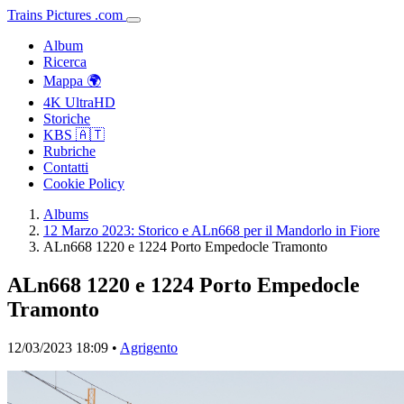
Trains
Pictures
.
com
Album
Ricerca
Mappa 🌍
4K UltraHD
Storiche
KBS 🇦🇹
Rubriche
Contatti
Cookie Policy
Albums
12 Marzo 2023: Storico e ALn668 per il Mandorlo in Fiore
ALn668 1220 e 1224 Porto Empedocle Tramonto
ALn668 1220 e 1224 Porto Empedocle
Tramonto
12/03/2023 18:09 •
Agrigento