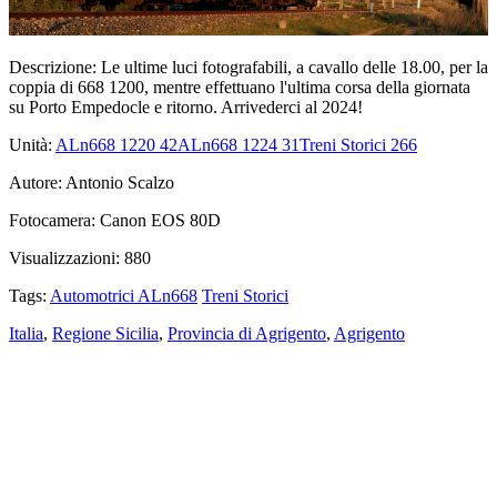
Descrizione:
Le ultime luci fotografabili, a cavallo delle 18.00, per la
coppia di 668 1200, mentre effettuano l'ultima corsa della giornata
su Porto Empedocle e ritorno. Arrivederci al 2024!
Unità:
ALn668 1220
42
ALn668 1224
31
Treni Storici
266
Autore:
Antonio Scalzo
Fotocamera:
Canon EOS 80D
Visualizzazioni:
880
Tags:
Automotrici ALn668
Treni Storici
Italia
,
Regione Sicilia
,
Provincia di Agrigento
,
Agrigento