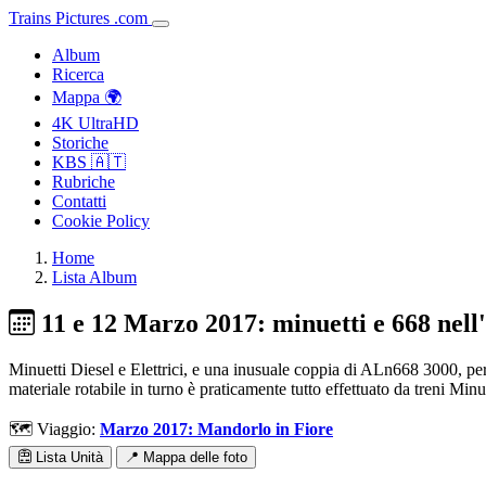
Trains
Pictures
.
com
Album
Ricerca
Mappa 🌍
4K UltraHD
Storiche
KBS 🇦🇹
Rubriche
Contatti
Cookie Policy
Home
Lista Album
11 e 12 Marzo 2017: minuetti e 668 nell
Minuetti Diesel e Elettrici, e una inusuale coppia di ALn668 3000, per l
materiale rotabile in turno è praticamente tutto effettuato da treni Mi
🗺️ Viaggio:
Marzo 2017: Mandorlo in Fiore
Lista Unità
📍 Mappa delle foto