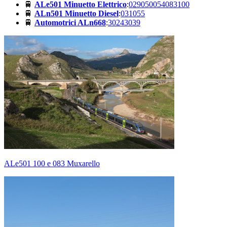
🚆
ALe501 Minuetto Elettrico
:
029
050
054
083
100
🚆
ALn501 Minuetto Diesel
:
031
055
🚆
Automotrici ALn668
:
3024
3039
ALe501 100 e 083 Muxarello