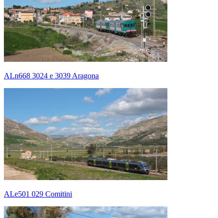
ALn668 3024 e 3039 Aragona
ALe501 029 Comitini