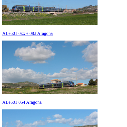
ALe501 0xx e 083 Aragona
ALe501 054 Aragona