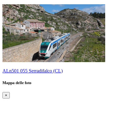
ALn501 055 Serradifalco (CL)
Mappa delle foto
×