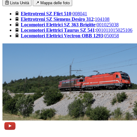
Lista Unità
📍 Mappa delle foto
🚆
Elettrotreni SZ Flirt 510
:
008
041
🚆
Elettrotreni SZ Siemens Desiro 312
:
104
108
🚆
Locomotori Elettrici SZ 363 Brigitte
:
001
025
038
🚆
Locomotori Elettrici Taurus SZ 541
:
001
011
015
025
106
🚆
Locomotori Elettrici Vectron OBB 1293
:
050
058