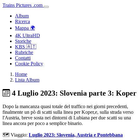
Trains
Pictures
.
com
Album
Ricerca
Mappa 🌍
4K UltraHD
Storiche
KBS 🇦🇹
Rubriche
Contatti
Cookie Policy
Home
Lista Album
4 Luglio 2023: Slovenia parte 3: Koper
Dopo la mancanza quasi totale del traffico nei giorni precedenti,
finalmente un pò di scatti sulla linea per Koper,e, sulla strada verso
l'Austria, breve sosta nei dintorni di Lubiana per due scatti su una
linea ancora per poco a semplice binario.
🗺️ Viaggio:
Luglio 2023: Slovenia, Austria e Pontebbana