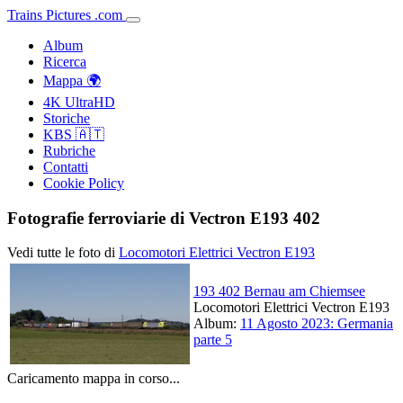
Trains
Pictures
.
com
Album
Ricerca
Mappa 🌍
4K UltraHD
Storiche
KBS 🇦🇹
Rubriche
Contatti
Cookie Policy
Fotografie ferroviarie di Vectron E193 402
Vedi tutte le foto di
Locomotori Elettrici Vectron E193
193 402 Bernau am Chiemsee
Locomotori Elettrici Vectron E193
Album:
11 Agosto 2023: Germania
parte 5
Caricamento mappa in corso...