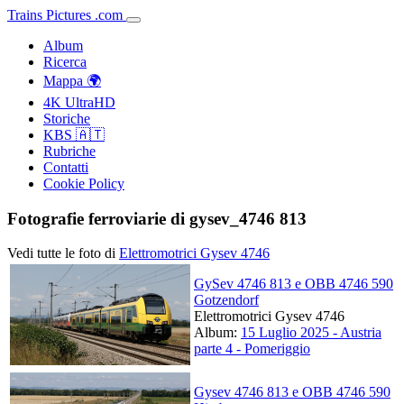
Trains
Pictures
.
com
Album
Ricerca
Mappa 🌍
4K UltraHD
Storiche
KBS 🇦🇹
Rubriche
Contatti
Cookie Policy
Fotografie ferroviarie di gysev_4746 813
Vedi tutte le foto di
Elettromotrici Gysev 4746
GySev 4746 813 e OBB 4746 590
Gotzendorf
Elettromotrici Gysev 4746
Album:
15 Luglio 2025 - Austria
parte 4 - Pomeriggio
Gysev 4746 813 e OBB 4746 590