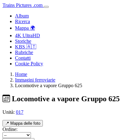
Trains
Pictures
.
com
Album
Ricerca
Mappa 🌍
4K UltraHD
Storiche
KBS 🇦🇹
Rubriche
Contatti
Cookie Policy
Home
Immagini ferroviarie
Locomotive a vapore Gruppo 625
Locomotive a vapore Gruppo 625
Unità:
017
📍 Mappa delle foto
Ordine: