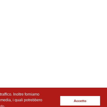
raffico. Inoltre forniamo
l media, i quali potrebbero
Accetto
nfo