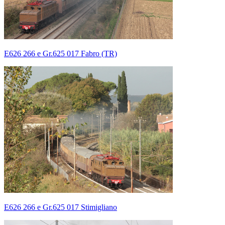
E626 266 e Gr.625 017 Fabro (TR)
E626 266 e Gr.625 017 Stimigliano