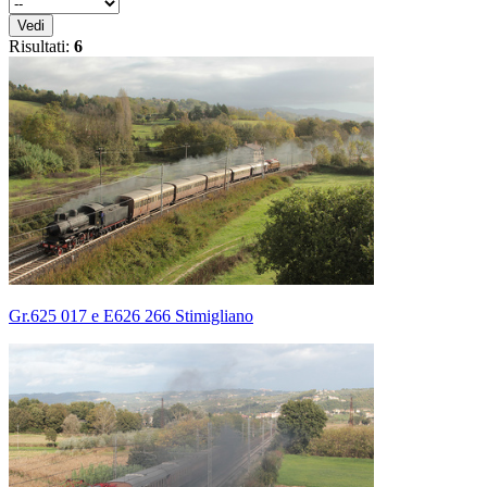
Vedi
Risultati:
6
Gr.625 017 e E626 266 Stimigliano