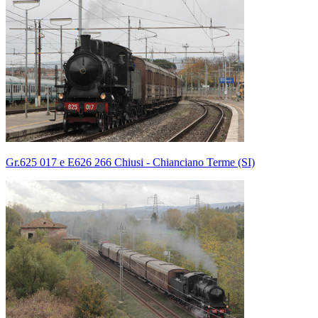
Gr.625 017 e E626 266 Chiusi - Chianciano Terme (SI)