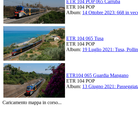
ETR 104 POP 065 Carruba
ETR 104 POP
Album:
14 Ottobre 2023: 668 in vecc
ETR 104 065 Tusa
ETR 104 POP
Album:
19 Luglio 2021: Tusa, Pollin
ETR104 065 Guardia Mangano
ETR 104 POP
Album:
13 Giugno 2021: Passeggiata
Caricamento mappa in corso...