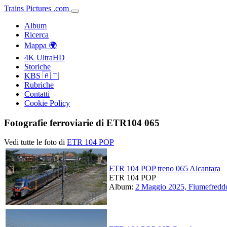
Trains
Pictures
.
com
Album
Ricerca
Mappa 🌍
4K UltraHD
Storiche
KBS 🇦🇹
Rubriche
Contatti
Cookie Policy
Fotografie ferroviarie di ETR104 065
Vedi tutte le foto di
ETR 104 POP
ETR 104 POP treno 065 Alcantara
ETR 104 POP
Album:
2 Maggio 2025, Fiumefreddo 