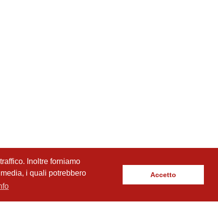
raffico. Inoltre forniamo
l media, i quali potrebbero
Accetto
nfo