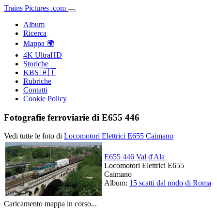
Trains
Pictures
.
com
Album
Ricerca
Mappa 🌍
4K UltraHD
Storiche
KBS 🇦🇹
Rubriche
Contatti
Cookie Policy
Fotografie ferroviarie di E655 446
Vedi tutte le foto di
Locomotori Elettrici E655 Caimano
E655 446 Val d'Ala
Locomotori Elettrici E655
Caimano
Album:
15 scatti dal nodo di Roma
Caricamento mappa in corso...